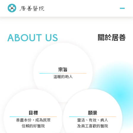
關於居善
ABOUT US
關於居善
醫療團隊
醫師團隊
護理團隊
訊息專區
宗旨
藥學團隊
社會工作團隊
溫暖的助人
主治項目
臨床心理團隊
職能治療團隊
門診掛號
目標
願景
看診須知
門診時間
就醫指南
善盡本份，成為民眾
靈活、有效、病人
信賴的好醫院
及員工喜歡的醫院