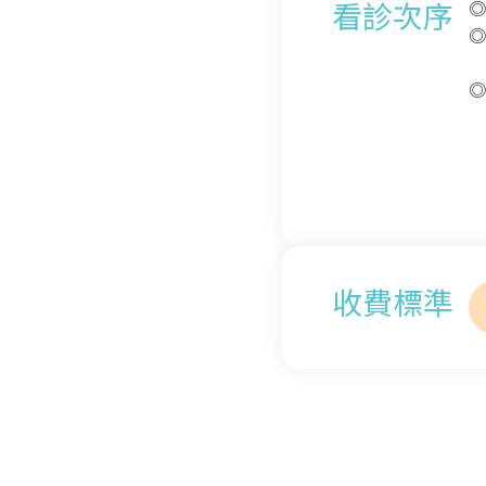
看診次序
◎
◎
◎
例
9
收費標準