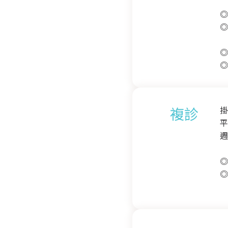
◎
◎
◎
◎
複診
掛
平
週
◎
◎