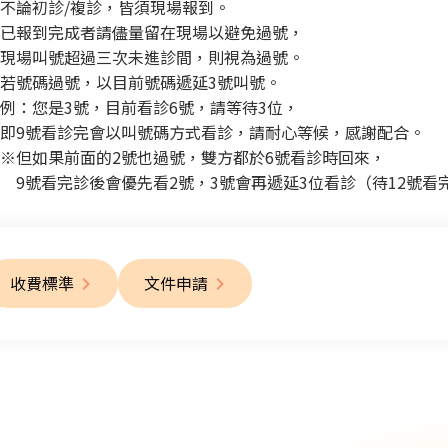
不論初診/複診，皆須現場報到。
已報到完成者請儘量留在現場以避免過號，
現場叫號超過三次未進診間，則視為過號。
若號碼過號，以目前號碼遞延3號叫號。
：您是3號，目前看診6號，請等待3位，
即9號看診完會以叫號碼方式看診，請耐心等候，感謝配合。
※但如果前面的2號也過號，雙方都於6號看診時回來，
號看完診後會優先看2號，3號會再遞延3位看診（待12號看
收費標準
文件申請