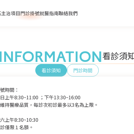
區
主治項目
門診掛號
就醫指南
聯絡我們
看診須知
收費標準
門診時間
住院服務
文件申請
補助申請
INFORMATION
看診須
嚴重病人強制治療
看診須知
門診時間
號時間：
日上午8:30~11:00 ；下午13:30~16:00
維持醫療品質，每診次初診最多以3名為上限。
六上午8:30~10:30
診僅限１名額。