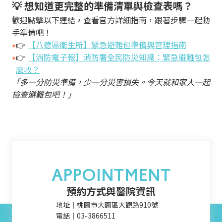
收費標準
住院服務
聯絡我們
💡 想知道更完整的準備清單與檢查表嗎？
歡迎點擊以下連結，查看官方詳細指南，跟著步驟一起動
文件申請
補助申請
手準備吧！
嚴重病人強制治療
👉
【八德區衛生所】緊急避難包準備與管理指南
👉
【消防電子報】消防署全民防災知識：緊急避難包怎
麼收？
「多一分防災準備，少一分災害損失。今天就和家人一起
檢查避難包吧！」
APPOINTMENT
預約方式與醫院資訊
地址｜桃園市大園區大觀路910號
電話｜03-3866511