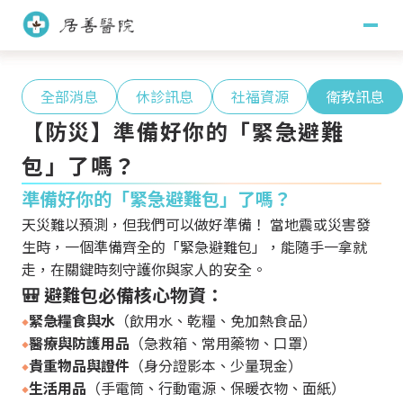
關於居善
全部消息
休診訊息
社福資源
衛教訊息
【防災】準備好你的「緊急避難
醫療團隊
包」了嗎？
醫師團隊
護理團隊
訊息專區
準備好你的「緊急避難包」了嗎？
藥學團隊
社會工作團隊
天災難以預測，但我們可以做好準備！ 當地震或災害發
主治項目
生時，一個準備齊全的「緊急避難包」，能隨手一拿就
臨床心理團隊
職能治療團隊
走，在關鍵時刻守護你與家人的安全。
🎒 避難包必備核心物資：
門診掛號
緊急糧食與水
（飲用水、乾糧、免加熱食品）
醫療與防護用品
（急救箱、常用藥物、口罩）
看診須知
門診時間
就醫指南
貴重物品與證件
（身分證影本、少量現金）
生活用品
（手電筒、行動電源、保暖衣物、面紙）