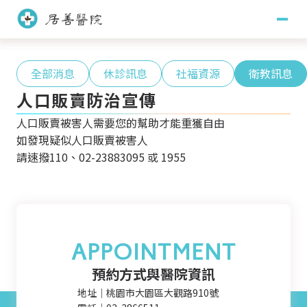
關於居善
全部消息
休診訊息
社福資源
衛教訊息
人口販賣防治宣傳
醫療團隊
人口販賣被害人需要您的幫助才能重獲自由
如發現疑似人口販賣被害人
醫師團隊
護理團隊
訊息專區
請速撥110、02-23883095 或 1955
藥學團隊
社會工作團隊
主治項目
臨床心理團隊
職能治療團隊
門診掛號
APPOINTMENT
看診須知
門診時間
就醫指南
預約方式與醫院資訊
地址｜桃園市大園區大觀路910號