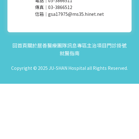
電話｜03-3866511
收費標準
住院服務
聯絡我們
傳真｜03-3866512
文件申請
補助申請
信箱｜gsa17975@ms35.hinet.net
嚴重病人強制治療
回首頁
關於居善
醫療團隊
訊息專區
主治項目
門診掛號
就醫指南
Copyright © 2025 JU-SHAN Hospital all Rights Reserved.