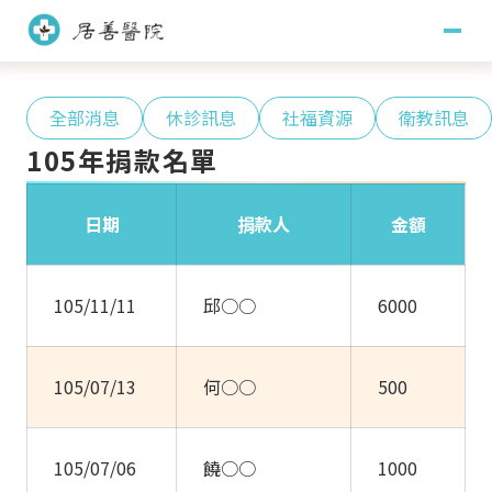
關於居善
全部消息
休診訊息
社福資源
衛教訊息
105年捐款名單
醫療團隊
日期
捐款人
金額
醫師團隊
護理團隊
訊息專區
藥學團隊
社會工作團隊
主治項目
105/11/11
邱○○
6000
臨床心理團隊
職能治療團隊
門診掛號
105/07/13
何○○
500
看診須知
門診時間
就醫指南
105/07/06
饒○○
1000