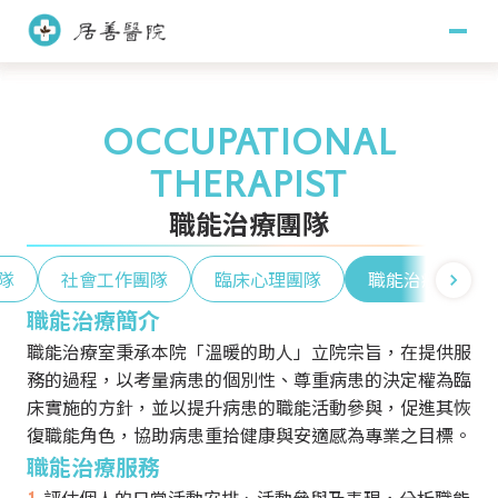
關於居善
OCCUPATIONAL
醫療團隊
THERAPIST
職能治療團隊
醫師團隊
護理團隊
訊息專區
藥學團隊
社會工作團隊
隊
社會工作團隊
臨床心理團隊
職能治療團隊
主治項目
臨床心理團隊
職能治療團隊
職能治療簡介
職能治療室秉承本院「溫暖的助人」立院宗旨，在提供服
門診掛號
務的過程，以考量病患的個別性、尊重病患的決定權為臨
床實施的方針，並以提升病患的職能活動參與，促進其恢
看診須知
門診時間
復職能角色，協助病患重拾健康與安適感為專業之目標。
就醫指南
職能治療服務