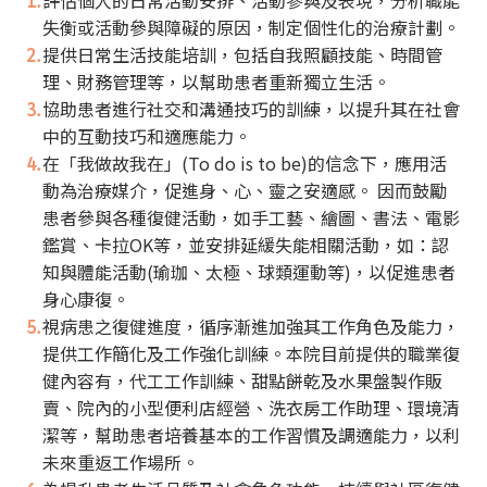
評估個人的日常活動安排、活動參與及表現，分析職能
收費標準
住院服務
聯絡我們
失衡或活動參與障礙的原因，制定個性化的治療計劃。
文件申請
補助申請
提供日常生活技能培訓，包括自我照顧技能、時間管
理、財務管理等，以幫助患者重新獨立生活。
嚴重病人強制治療
協助患者進行社交和溝通技巧的訓練，以提升其在社會
中的互動技巧和適應能力。
在「我做故我在」(To do is to be)的信念下，應用活
動為治療媒介，促進身、心、靈之安適感。 因而鼓勵
患者參與各種復健活動，如手工藝、繪圖、書法、電影
鑑賞、卡拉OK等，並安排延緩失能相關活動，如：認
知與體能活動(瑜珈、太極、球類運動等)，以促進患者
身心康復。
視病患之復健進度，循序漸進加強其工作角色及能力，
提供工作簡化及工作強化訓練。本院目前提供的職業復
健內容有，代工工作訓練、甜點餅乾及水果盤製作販
賣、院內的小型便利店經營、洗衣房工作助理、環境清
潔等，幫助患者培養基本的工作習慣及調適能力，以利
未來重返工作場所。