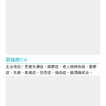
收費標準
住院服務
聯絡我們
文件申請
補助申請
嚴重病人強制治療
郭錫卿
院長
主治項目：思覺失調症、躁鬱症、老人精神疾病、憂鬱
症、失眠、焦慮症、恐慌症、強迫症、藥酒癮戒治。