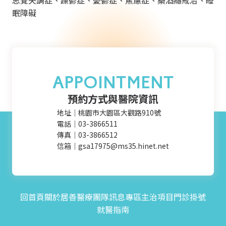
思覺失調症、躁鬱症、憂鬱症、焦慮症、藥酒癮戒治、睡
眠障礙
APPOINTMENT
預約方式與醫院資訊
地址｜桃園市大園區大觀路910號
電話｜03-3866511
傳真｜03-3866512
信箱｜gsa17975@ms35.hinet.net
回首頁
關於居善
醫療團隊
訊息專區
主治項目
門診掛號
就醫指南