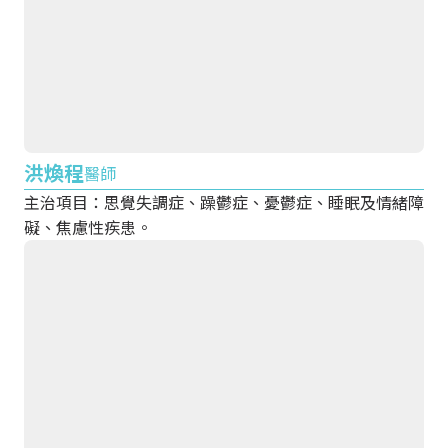
洪煥程
醫師
主治項目：思覺失調症、躁鬱症、憂鬱症、睡眠及情緒障
礙、焦慮性疾患。