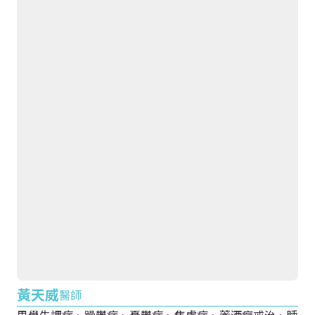
黃天威
醫師