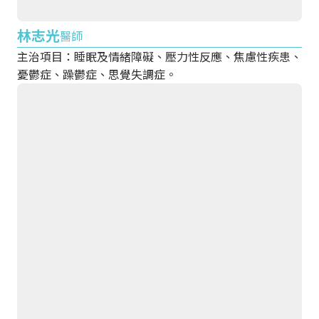
林志光
醫師
主治項目：睡眠及情緒障礙、壓力性反應、焦慮性疾患、
憂鬱症、躁鬱症、思覺失調症。