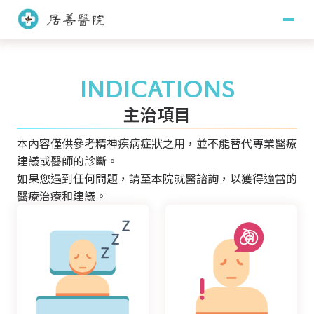
關於居善
INDICATIONS
醫療團隊
主治項目
本內容僅供參考精神疾病症狀之用，並不能替代專業醫療
醫師團隊
護理團隊
訊息專區
建議或醫師的診斷。
藥學團隊
社會工作團隊
如果您遇到任何問題，請至本院就醫諮詢，以獲得適當的
主治項目
醫療治療和建議。
臨床心理團隊
職能治療團隊
門診掛號
看診須知
門診時間
就醫指南