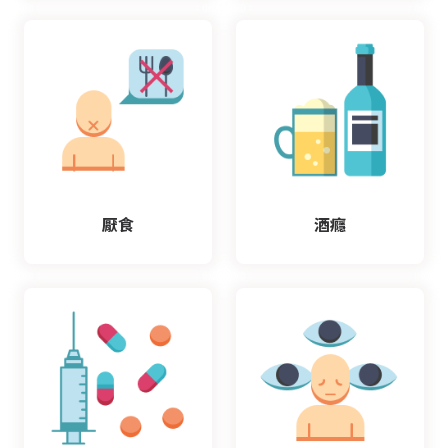
厭食
酒癮